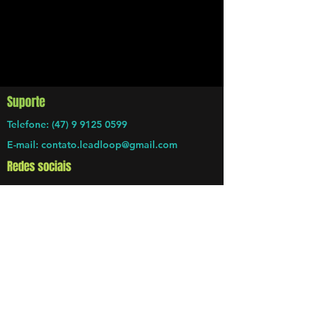
Suporte
Telefone: (47) 9 9125 0599
E-mail: contato.leadloop@gmail.com
Redes sociais
Facebook
Instagram
Informações legais
Política de entrega dos info-produtos
Políticas de privacidade
Termos de uso