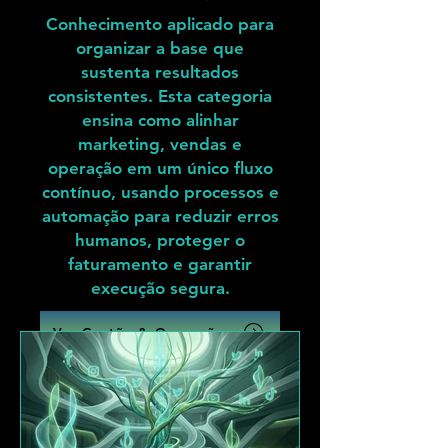
Conhecimento aplicado para
organizar a base que
sustenta resultados
consistentes. Esta categoria
ensina como alinhar
marketing, vendas e
operação em um único fluxo
contínuo, usando processos e
automação para reduzir erros
humanos, proteger o
faturamento e garantir
execução segura.
Ver Gestão & Operações