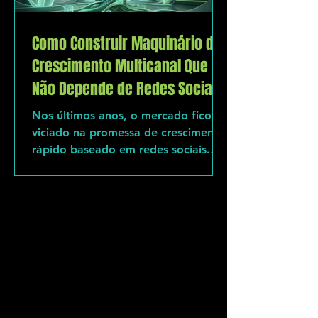
Como Construir Maquinário de
Crescimento Multicanal Que
Não Depende de Redes Sociais
Nos últimos anos, o mercado ficou
viciado na promessa de crescimento
rápido baseado em redes sociais.
Mas conforme a competição
aumenta, o alcance cai e a
volatilidade cresce, a dependência
desse único canal se torna um risco
estratégico. A maioria das empresas
sente na pele: quando o algoritmo
muda, a receita oscila; quando o
anúncio encarece, o fluxo trava;
quando a demanda inorgânica seca,