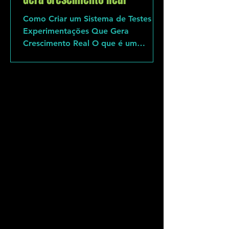
Como Criar um Sistema de Testes e
Experimentações Que Gera
Crescimento Real O que é um
sistema de experimentação para
crescimento Os 5 erros que matam o
crescimento antes mesmo de
começar O Framework ORIGINAL: O
Ciclo P.R.O.V.A.™ de
Experimentação Exemplos de testes
de baixo custo e alto impacto Como
criar seu sistema de experimentação
em 7 dias FAQ estilo People Also
Ask Crescimento real não nasce de
sorte, golpes de criatividade ou
“uma campanha viral”. Ele surge de
sistema