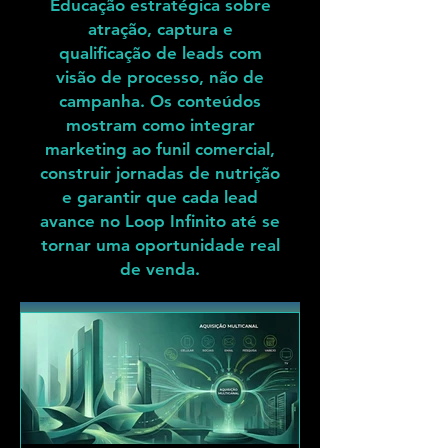
Educação estratégica sobre
atração, captura e
qualificação de leads com
visão de processo, não de
campanha. Os conteúdos
mostram como integrar
marketing ao funil comercial,
construir jornadas de nutrição
e garantir que cada lead
avance no Loop Infinito até se
tornar uma oportunidade real
de venda.
Ver Marketing & Aquisição de clientes