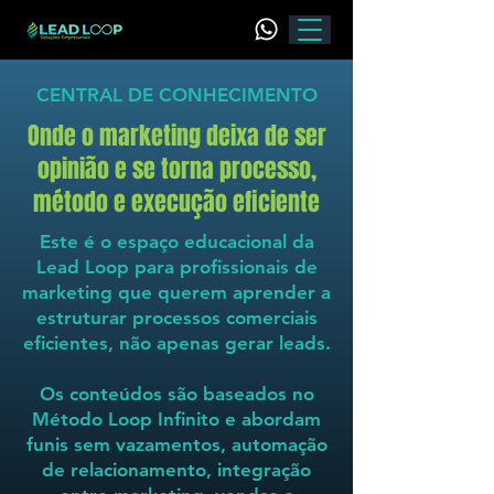
CENTRAL DE CONHECIMENTO
Onde o marketing deixa de ser
opinião e se torna processo,
método e execução eficiente
Este é o espaço educacional da
Lead Loop para profissionais de
marketing que querem aprender a
estruturar processos comerciais
eficientes, não apenas gerar leads.
Os conteúdos são baseados no
Método Loop Infinito e abordam
funis sem vazamentos, automação
de relacionamento, integração