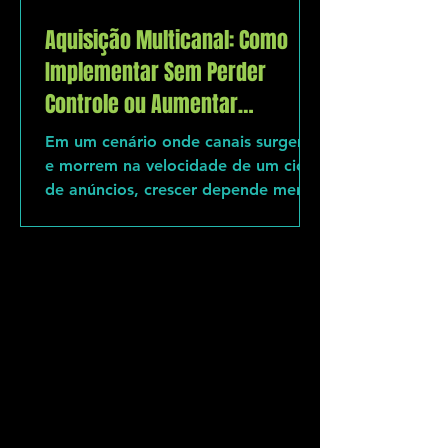
Aquisição Multicanal: Como
Implementar Sem Perder
Controle ou Aumentar
Complexidade
Em um cenário onde canais surgem
e morrem na velocidade de um ciclo
de anúncios, crescer depende menos
de “estar em todo lugar” e mais de
orquestrar corretamente onde estar.
O problema? A maioria tenta
expandir sua aquisição adicionando
canais… mas adiciona também caos,
retrabalho, dados desconexos e
decisões reativas. A pergunta que
guia todo este artigo: Como escalar
Aquisição Multicanal sem cair na
armadilha da complexidade? A