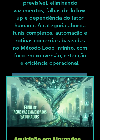
previsível, eliminando
vazamentos, falhas de follow-
up e dependência do fator
humano. A categoria aborda
funis completos, automação e
rotinas comerciais baseadas
no Método Loop Infinito, com
foco em conversão, retenção
e eficiência operacional.
Ver Processos Comerciais