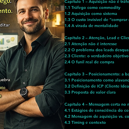
Capítulo 1 – Aquisição não é tráf
1.1 Tráfego como commodity
1.2 Aquisição como sistema
1.3 O custo invisível de “comprar 
1.4 A virada de mentalidade
Capítulo 2 – Atenção, Lead e Clie
2.1 Atenção não é interesse
2.2 O problema dos leads desqual
2.3 Cliente: o verdadeiro objetivo
2.4 O funil real de compra
Capítulo 3 – Posicionamento: a bas
3.1 Posicionamento como alavanca
3.2 Definição de ICP (Cliente Idea
3.3 Proposta de valor clara
Capítulo 4 – Mensagem certa no
4.1 Estágios de consciência do c
4.2 Mensagem de aquisição vs. c
4.3 Timing e contexto