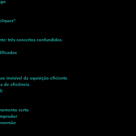
ego
cliques”
nte: três conceitos confundidos
ificados
e invisível da aquisição eficiente
 de eficiência
l)
 momento certo
omprador
onversão