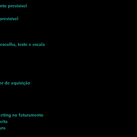
to previsível
revisível
escolha, teste e escala
r de aquisição
keting no faturamento
eita
ura