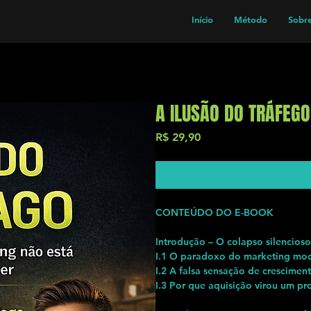
Início
Método
Sobr
A ILUSÃO DO TRÁFEG
Preço
R$ 29,90
CONTEÚDO DO E-BOOK
Introdução – O colapso silencios
I.1 O paradoxo do marketing mo
I.2 A falsa sensação de crescimen
I.3 Por que aquisição virou um pr