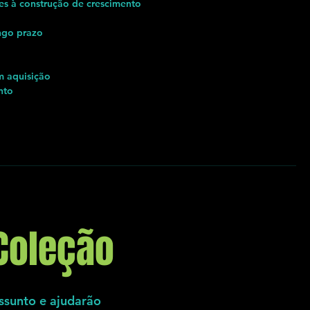
es à construção de crescimento
ngo prazo
m aquisição
nto
Coleção
ssunto e ajudarão