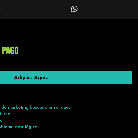
e
O PAGO
Adquira Agora
o do marketing baseado em cliques
derno
to
oblema estratégico