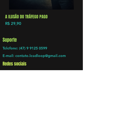
A ILUSÃO DO TRÁFEGO PAGO
Preço
R$ 29,90
Suporte
Telefone: (47) 9 9125 0599
E-mail: contato.leadloop@gmail.com
Redes sociais
Facebook
Instagram
Informações legais
Política de entrega dos info-produtos
Políticas de privacidade
Termos de uso